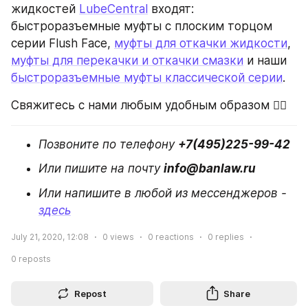
жидкостей 
LubeCentral
 входят: 
быстроразъемные муфты с плоским торцом 
серии Flush Face, 
муфты для откачки жидкости
, 
муфты для перекачки и откачки смазки
 и наши 
быстроразъемные муфты классической серии
.
Свяжитесь с нами любым удобным образом 👇🏻
Позвоните по телефону 
+7(495)225-99-42
Или пишите на почту 
info@banlaw.ru 
Или напишите в любой из мессенджеров - 
здесь
July 21, 2020, 12:08
0
views
0
reactions
0
replies
0
reposts
Repost
Share