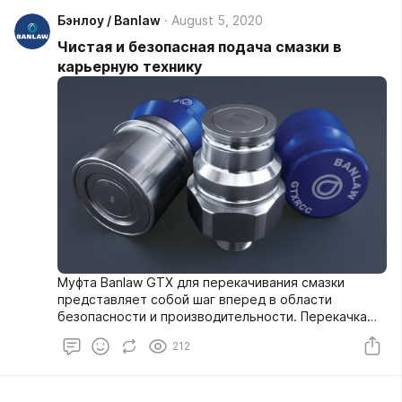
Бэнлоу / Banlaw
August 5, 2020
Чистая и безопасная подача смазки в
карьерную технику
Муфта Banlaw GTX для перекачивания смазки
представляет собой шаг вперед в области
безопасности и производительности. Перекачка
смазки под давлением долгое время была
212
трудным, грязным, опасным и медленным
процессом.